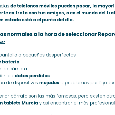
acias
de
teléfonos móviles
pueden pasar
, la mayor
rte en trato con tus amigos, o en el mundo del t
n estado está a el punto del día.
tos
normales
a la hora de
seleccionar
Repara
es
:
pantalla o pequeños desperfectos
 batería
n de cámara
ión de
datos perdidos
ón de dispositivos
mojados
o problemas por líquido
terior párrafo son las más famosas, pero existen ot
n tablets Murcia
y así encontrar el más profesional