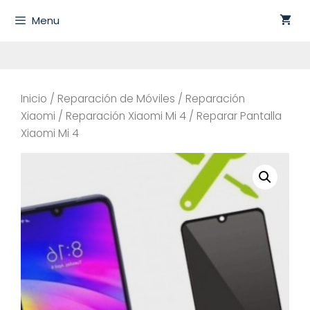
Saltar
Menu
al
contenido
Inicio
/
Reparación de Móviles
/
Reparación
Xiaomi
/
Reparación Xiaomi Mi 4
/ Reparar Pantalla
Xiaomi Mi 4