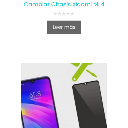
Cambiar Chasis Xiaomi Mi 4
0
o
Leer más
u
t
o
f
5