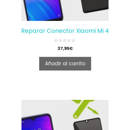
Reparar Conector Xiaomi Mi 4
0
37,95
€
o
u
t
Añadir al carrito
o
f
5