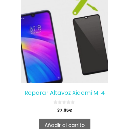
Reparar Altavoz Xiaomi Mi 4
0
37,95
€
o
u
t
Añadir al carrito
o
f