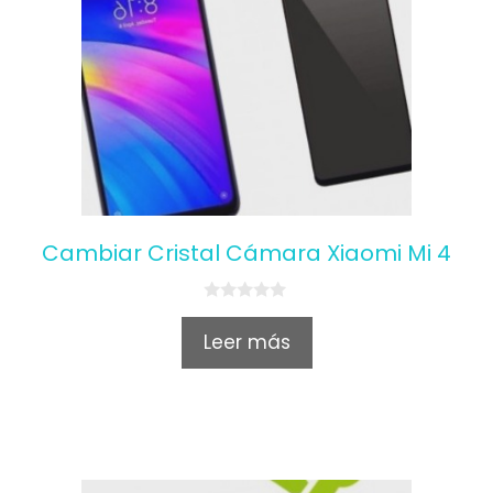
Cambiar Cristal Cámara Xiaomi Mi 4
0
o
Leer más
u
t
o
f
5