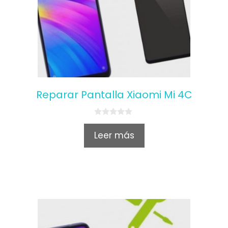
Reparar Pantalla Xiaomi Mi 4C
0
o
Leer más
u
t
o
f
5