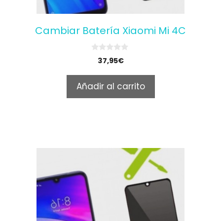
Cambiar Batería Xiaomi Mi 4C
0
37,95
€
o
u
t
Añadir al carrito
o
f
5