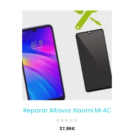
Reparar Altavoz Xiaomi Mi 4C
0
37,95
€
o