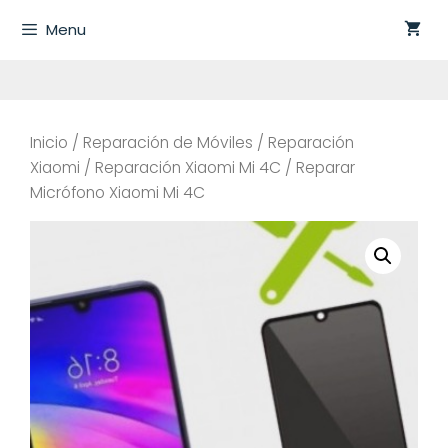
Saltar
Menu
al
contenido
Inicio
/
Reparación de Móviles
/
Reparación
Xiaomi
/
Reparación Xiaomi Mi 4C
/ Reparar
Micrófono Xiaomi Mi 4C