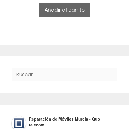
u
t
Añadir al carrito
o
f
5
Buscar:
Reparación de Móviles Murcia - Quo
telecom