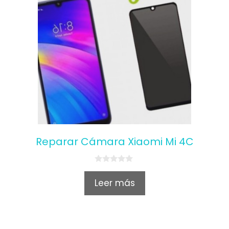
Reparar Cámara Xiaomi Mi 4C
0
o
Leer más
u
t
o
f
5