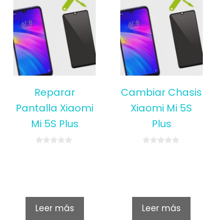
Reparar
Cambiar Chasis
Pantalla Xiaomi
Xiaomi Mi 5S
Mi 5S Plus
Plus
0
0
o
o
u
u
t
t
o
o
f
f
5
5
Leer más
Leer más