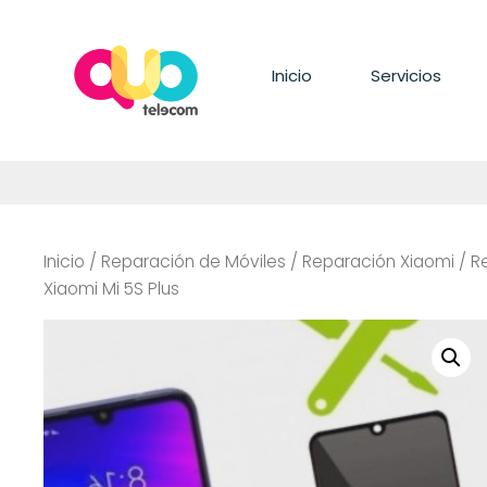
Saltar
al
contenido
Inicio
Servicios
Inicio
/
Reparación de Móviles
/
Reparación Xiaomi
/
R
Xiaomi Mi 5S Plus