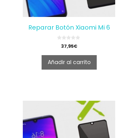
Reparar Botón Xiaomi Mi 6
0
37,95
€
o
u
t
Añadir al carrito
o
f
5