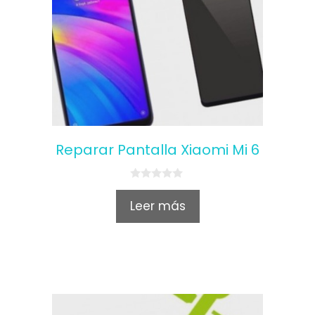
Reparar Pantalla Xiaomi Mi 6
0
o
Leer más
u
t
o
f
5