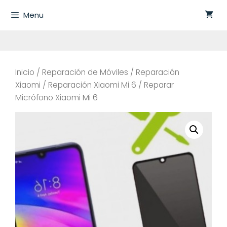
Saltar
Menu
al
contenido
Inicio
/
Reparación de Móviles
/
Reparación
Xiaomi
/
Reparación Xiaomi Mi 6
/ Reparar
Micrófono Xiaomi Mi 6