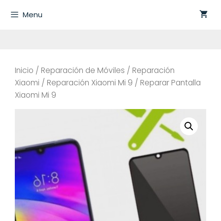
Saltar
Menu
al
contenido
Inicio
/
Reparación de Móviles
/
Reparación
Xiaomi
/
Reparación Xiaomi Mi 9
/ Reparar Pantalla
Xiaomi Mi 9