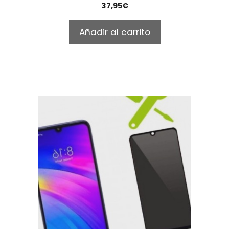
0
37,95
€
o
u
t
Añadir al carrito
o
f
5