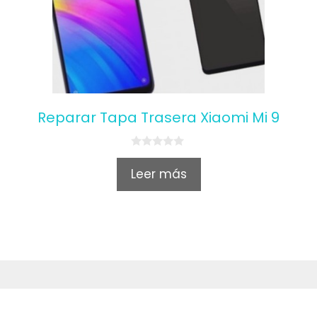
Reparar Tapa Trasera Xiaomi Mi 9
0
o
Leer más
u
t
o
f
5