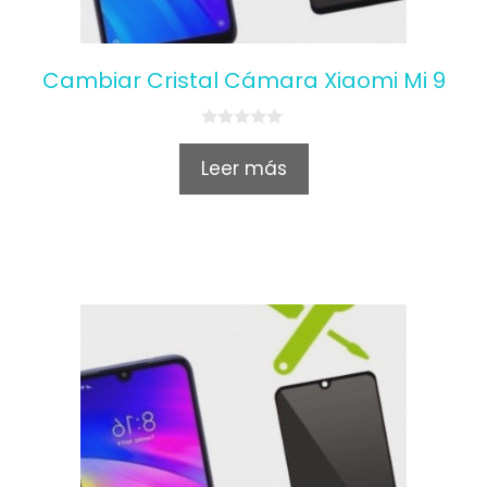
Cambiar Cristal Cámara Xiaomi Mi 9
0
o
Leer más
u
t
o
f
5