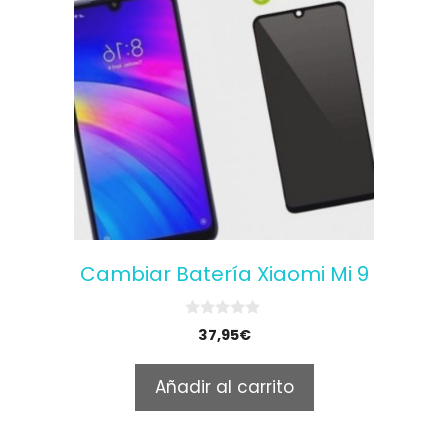
Cambiar Batería Xiaomi Mi 9
0
37,95
€
o
u
t
Añadir al carrito
o
f
5