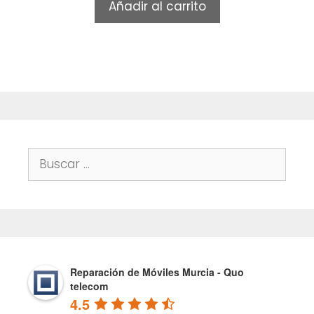
Añadir al carrito
o
f
5
Buscar:
Reparación de Móviles Murcia - Quo
telecom
4.5