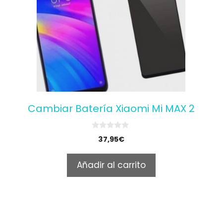
Cambiar Batería Xiaomi Mi MAX 2
0
37,95
€
o
u
t
Añadir al carrito
o
f
5