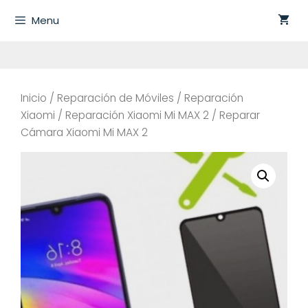
Saltar
Menu
al
contenido
Inicio
/
Reparación de Móviles
/
Reparación
Xiaomi
/
Reparación Xiaomi Mi MAX 2
/ Reparar
Cámara Xiaomi Mi MAX 2