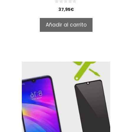
0
37,95
€
o
u
t
Añadir al carrito
o
f
5