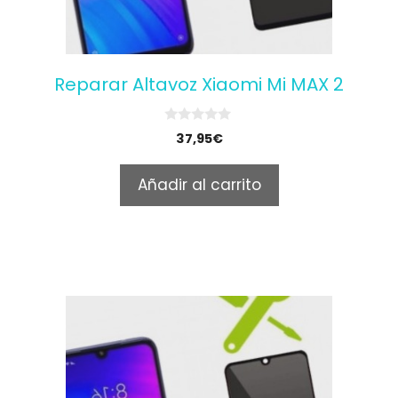
Reparar Altavoz Xiaomi Mi MAX 2
0
37,95
€
o
u
t
Añadir al carrito
o
f
5