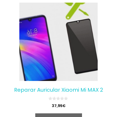
Reparar Auricular Xiaomi Mi MAX 2
0
37,95
€
o
u
t