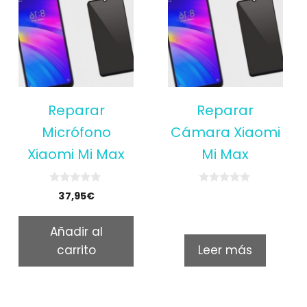
Reparar
Reparar
Micrófono
Cámara Xiaomi
Xiaomi Mi Max
Mi Max
0
0
37,95
€
o
o
u
u
t
t
Añadir al
o
o
f
f
carrito
Leer más
5
5