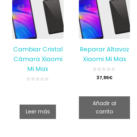
Cambiar Cristal
Reparar Altavoz
Cámara Xiaomi
Xiaomi Mi Max
Mi Max
0
37,95
€
o
u
0
t
o
o
u
f
t
5
Añadir al
o
f
Leer más
carrito
5