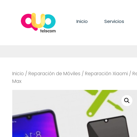
Saltar
al
contenido
Inicio
Servicios
Inicio
/
Reparación de Móviles
/
Reparación Xiaomi
/
R
Max