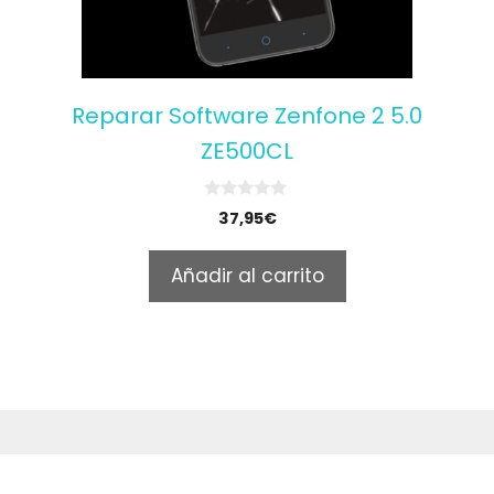
Reparar Software Zenfone 2 5.0
ZE500CL
0
37,95
€
o
u
t
Añadir al carrito
o
f
5