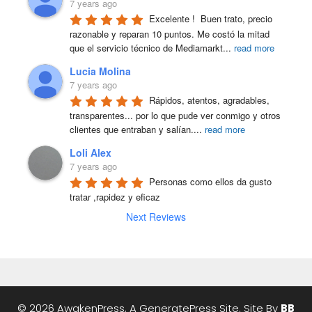
7 years ago
Excelente !  Buen trato, precio 
razonable y reparan 10 puntos. Me costó la mitad 
que el servicio técnico de Mediamarkt
...
read more
Lucia Molina
7 years ago
Rápidos, atentos, agradables, 
transparentes... por lo que pude ver conmigo y otros 
clientes que entraban y salían.
...
read more
Loli Alex
7 years ago
Personas como ellos da gusto 
tratar ,rapidez y eficaz
Next Reviews
© 2026 AwakenPress, A
GeneratePress
Site. Site By
BB