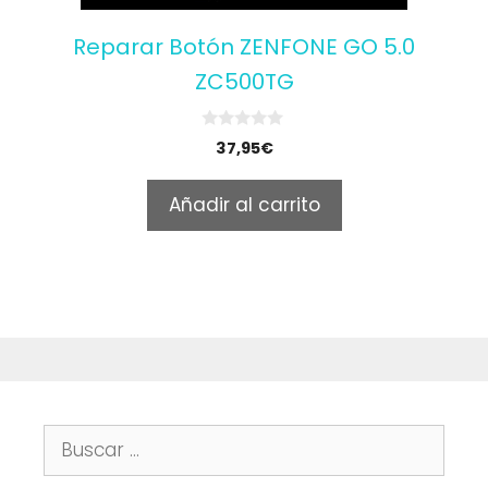
Reparar Botón ZENFONE GO 5.0
ZC500TG
0
37,95
€
o
u
t
Añadir al carrito
o
f
5
Buscar: