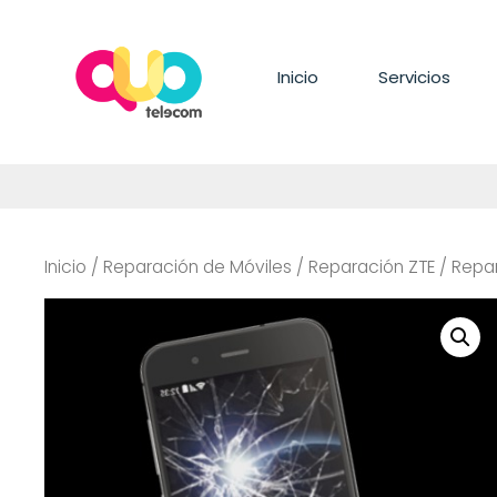
Saltar
al
contenido
Inicio
Servicios
Inicio
/
Reparación de Móviles
/
Reparación ZTE
/
Repar