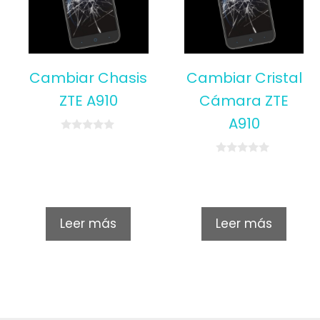
Cambiar Chasis
Cambiar Cristal
ZTE A910
Cámara ZTE
A910
0
o
u
0
t
o
o
u
f
t
5
o
f
Leer más
Leer más
5