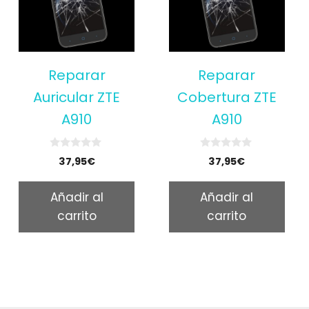
Reparar
Reparar
Auricular ZTE
Cobertura ZTE
A910
A910
0
0
37,95
€
37,95
€
o
o
u
u
t
t
Añadir al
Añadir al
o
o
f
f
carrito
carrito
5
5