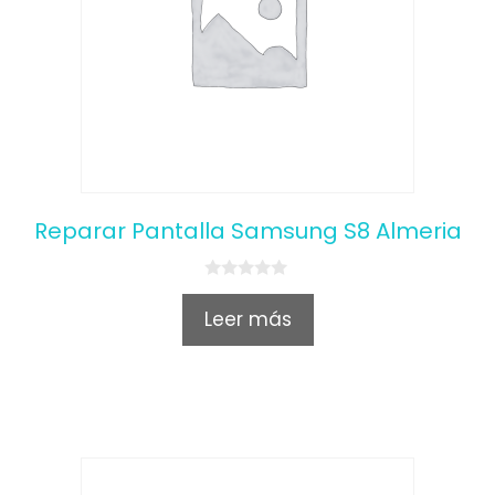
Reparar Pantalla Samsung S8 Almeria
0
o
Leer más
u
t
o
f
5