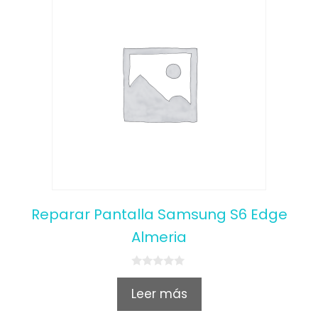
Reparar Pantalla Samsung S6 Edge
Almeria
0
o
Leer más
u
t
o