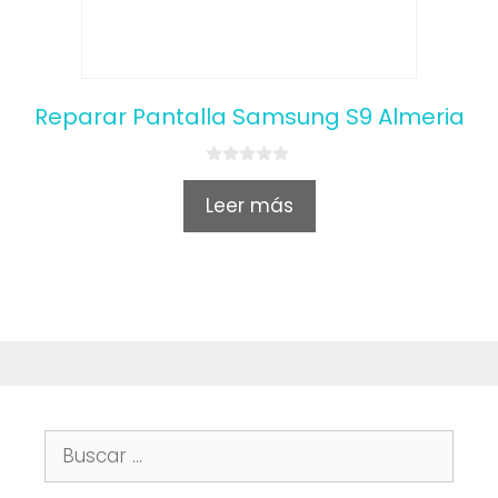
Reparar Pantalla Samsung S9 Almeria
0
o
Leer más
u
t
o
f
5
Buscar: