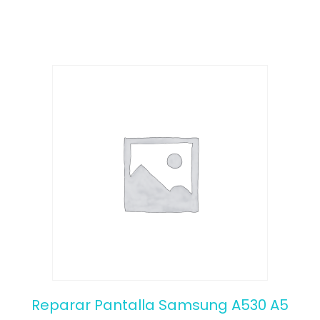
f
5
Reparar Pantalla Samsung A530 A5