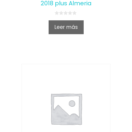
2018 plus Almeria
0
o
Leer más
u
t
o
f
5