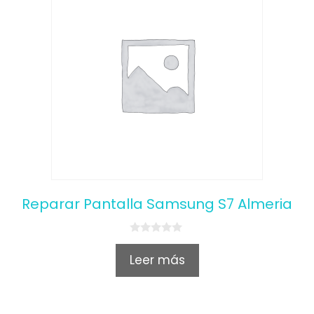
Reparar Pantalla Samsung S7 Almeria
0
o
Leer más
u
t
o
f
5