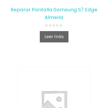
Reparar Pantalla Samsung S7 Edge
Almeria
0
o
Leer más
u
t
o
f
5