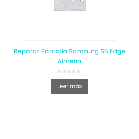
Reparar Pantalla Samsung S6 Edge
Almeria
0
o
Leer más
u
t
o
f
5