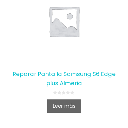
Reparar Pantalla Samsung S6 Edge
plus Almeria
0
o
Leer más
u
t
o
f
5