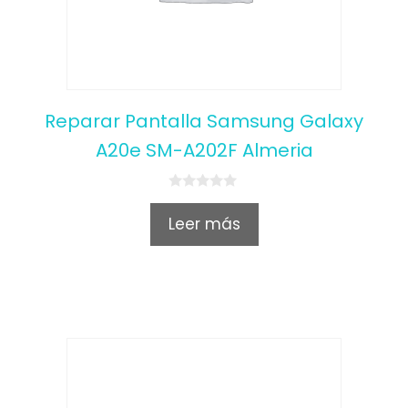
Reparar Pantalla Samsung Galaxy
A20e SM-A202F Almeria
0
o
Leer más
u
t
o
f
5