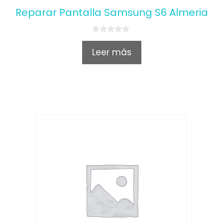
Reparar Pantalla Samsung S6 Almeria
0
o
Leer más
u
t
o
f
5