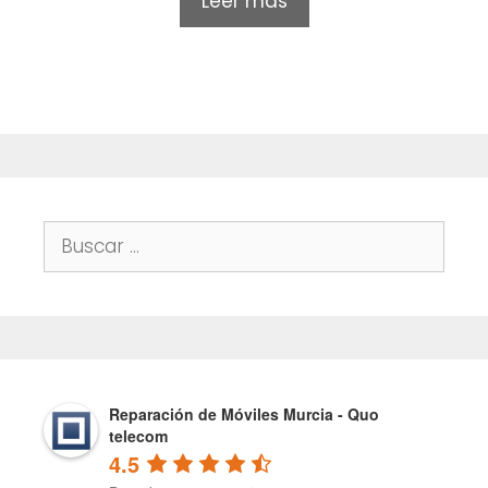
Leer más
u
t
o
f
5
Buscar:
Reparación de Móviles Murcia - Quo
telecom
4.5