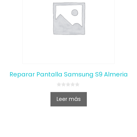
Reparar Pantalla Samsung S9 Almeria
0
o
Leer más
u
t
o
f
5