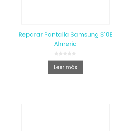
Reparar Pantalla Samsung S10E
Almeria
0
o
Leer más
u
t
o
f
5