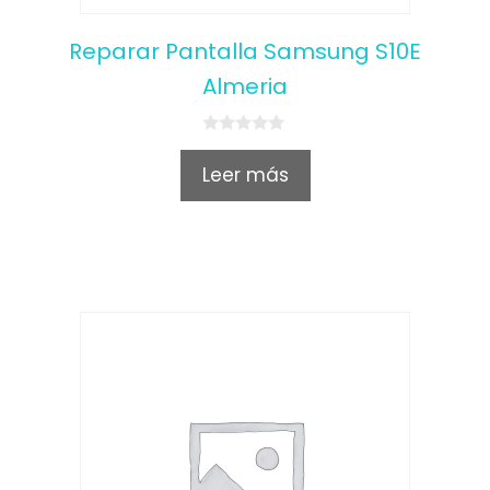
Reparar Pantalla Samsung S10E
Almeria
0
o
Leer más
u
t
o
f
5