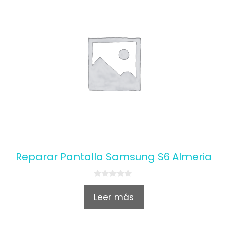
Reparar Pantalla Samsung S6 Almeria
0
o
Leer más
u
t
o
f
5