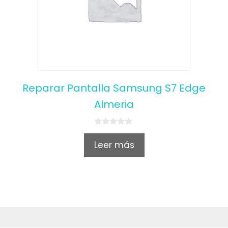
Reparar Pantalla Samsung S7 Edge
Almeria
0
o
Leer más
u
t
o
f
5