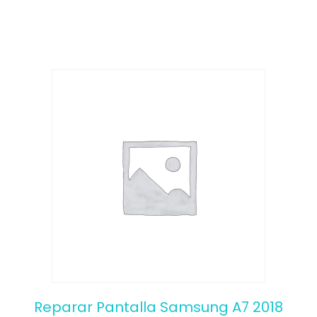
o
f
5
Reparar Pantalla Samsung A7 2018