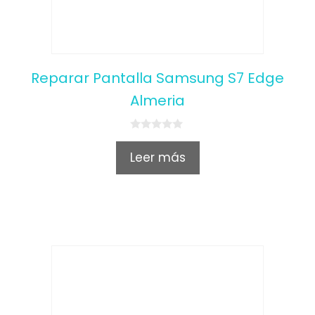
Reparar Pantalla Samsung S7 Edge
Almeria
0
o
Leer más
u
t
o
f
5