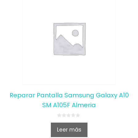
Reparar Pantalla Samsung Galaxy A10
SM A105F Almeria
0
o
Leer más
u
t