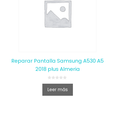
Reparar Pantalla Samsung A530 A5
2018 plus Almeria
0
o
Leer más
u
t
o
f
5