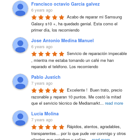
Francisco octavio Garcia galvez
6 years ago
Acabo de reparar mi Samsung 
Galaxy s10 +, ha quedado genial. Esta como el 
primer día, los recomiendo
Jose Antonio Medina Manuel
6 years ago
Servicio de reparación impecable 
, mientra me estaba tomando un café me han 
reparado el teléfono. Los recomiendo
Pablo Justich
7 years ago
Excelente !  Buen trato, precio 
razonable y reparan 10 puntos. Me costó la mitad 
que el servicio técnico de Mediamarkt
...
read more
Lucia Molina
7 years ago
Rápidos, atentos, agradables, 
transparentes... por lo que pude ver conmigo y otros 
clientes que entraban y salían.
...
read more