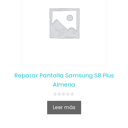
Reparar Pantalla Samsung S8 Plus
Almeria
0
o
Leer más
u
t
o
f
5