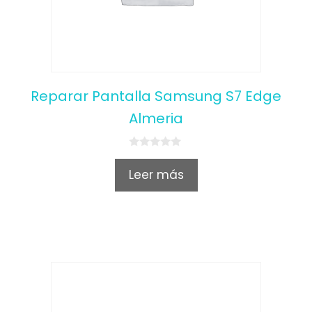
Reparar Pantalla Samsung S7 Edge
Almeria
0
o
Leer más
u
t
o
f
5