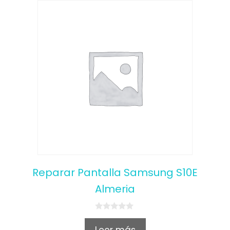
Reparar Pantalla Samsung S10E
Almeria
0
o