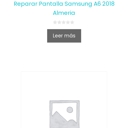
Reparar Pantalla Samsung A6 2018
Almeria
0
o
Leer más
u
t
o
f
5