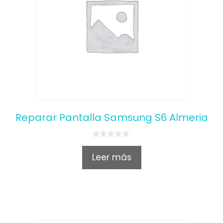
Reparar Pantalla Samsung S6 Almeria
0
o
Leer más
u
t
o
f
5