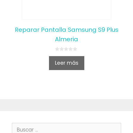
Reparar Pantalla Samsung S9 Plus
Almeria
0
o
Leer más
u
t
o
f
5
Buscar: