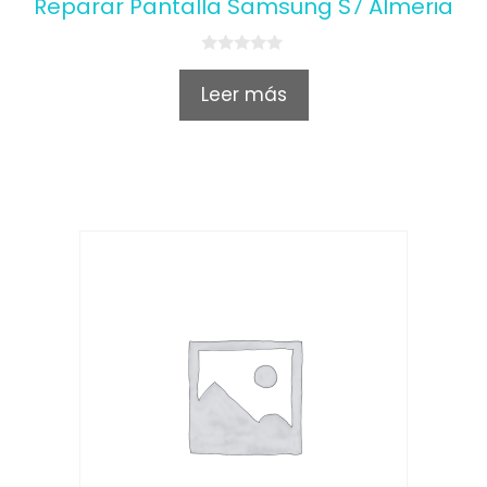
Reparar Pantalla Samsung S7 Almeria
0
o
Leer más
u
t
o
f
5