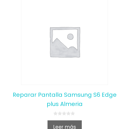
Reparar Pantalla Samsung S6 Edge
plus Almeria
0
o
Leer más
u