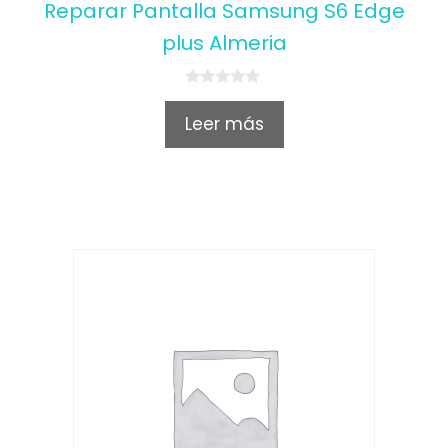
Reparar Pantalla Samsung S6 Edge
plus Almeria
0
o
Leer más
u
t
o
f
5