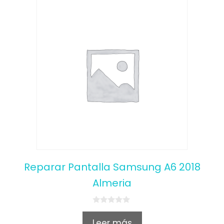
Reparar Pantalla Samsung A6 2018
Almeria
0
o
Leer más