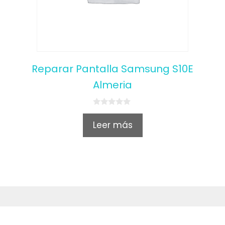
Reparar Pantalla Samsung S10E
Almeria
0
o
Leer más
u
t
o
f
5