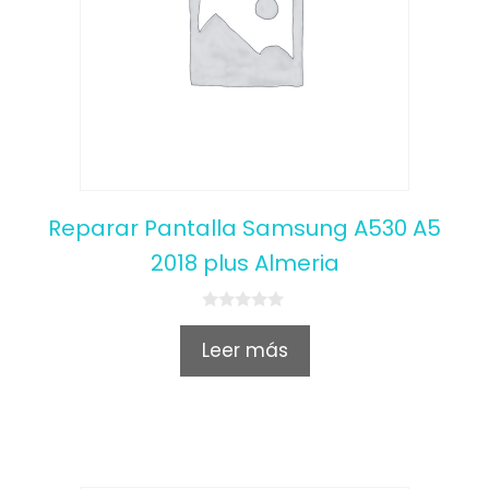
Reparar Pantalla Samsung A530 A5
2018 plus Almeria
0
o
Leer más
u
t
o
f
5