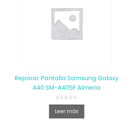
Reparar Pantalla Samsung Galaxy
A40 SM-A405F Almeria
0
o
Leer más
u
t
o
f
5