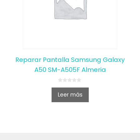
Reparar Pantalla Samsung Galaxy
A50 SM-A505F Almeria
0
o
Leer más
u
t
o
f
5