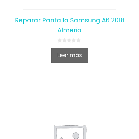
Reparar Pantalla Samsung A6 2018
Almeria
0
o
Leer más
u
t
o
f
5