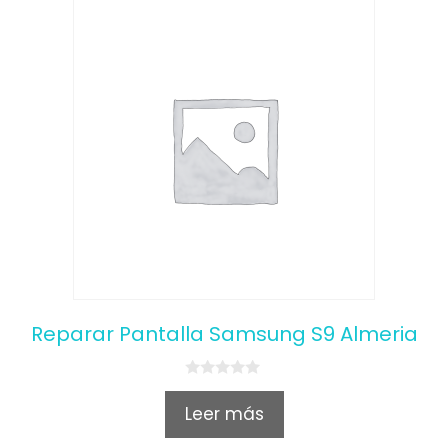
Reparar Pantalla Samsung S9 Almeria
0
o
Leer más
u
t
o