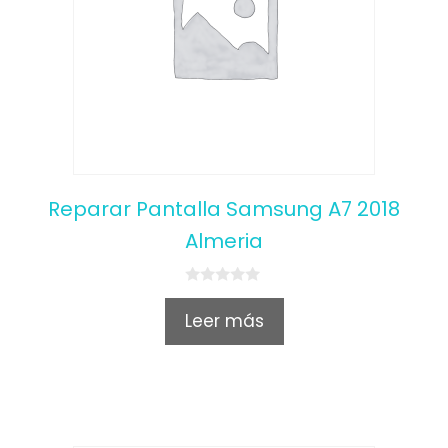
Reparar Pantalla Samsung A7 2018
Almeria
0
o
Leer más
u
t
o
f
5