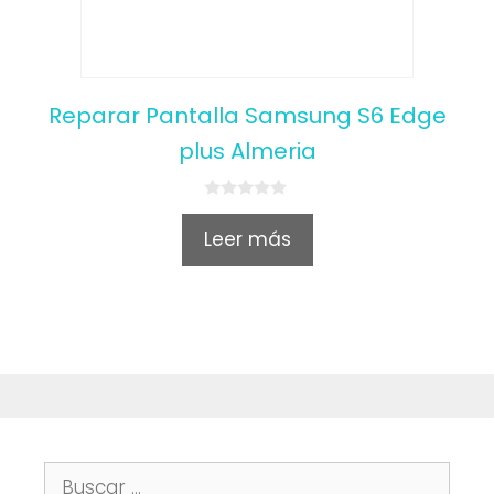
Reparar Pantalla Samsung S6 Edge
plus Almeria
0
o
Leer más
u
t
o
f
5
Buscar: