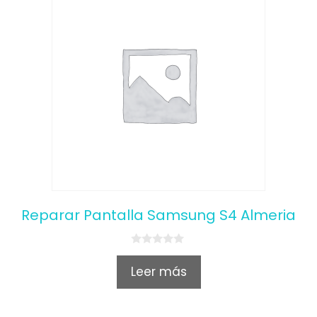
Reparar Pantalla Samsung S4 Almeria
0
o
Leer más
u
t
o
f
5