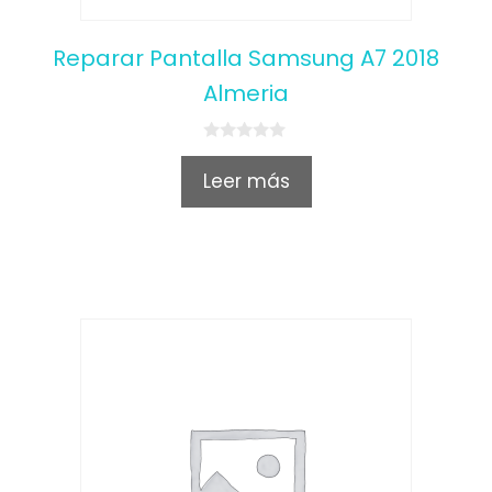
Reparar Pantalla Samsung A7 2018
Almeria
0
o
Leer más
u
t
o
f
5