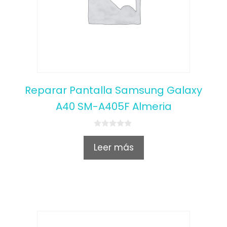
Reparar Pantalla Samsung Galaxy
A40 SM-A405F Almeria
0
o
Leer más
u
t
o
f
5