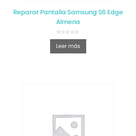
Reparar Pantalla Samsung S6 Edge
Almeria
0
o
Leer más
u
t
o
f
5