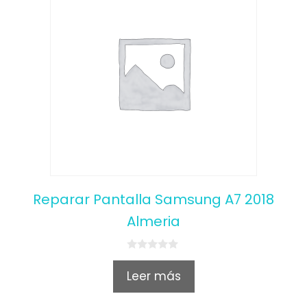
Reparar Pantalla Samsung A7 2018
Almeria
0
o
Leer más
u
t
o
f