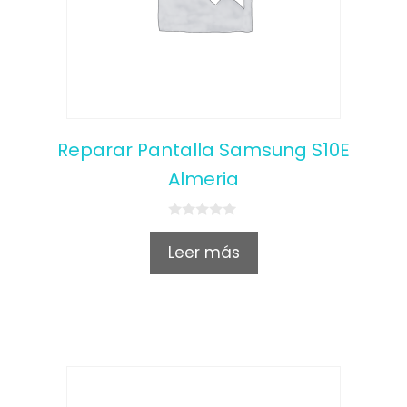
Reparar Pantalla Samsung S10E
Almeria
0
o
Leer más
u
t
o
f
5