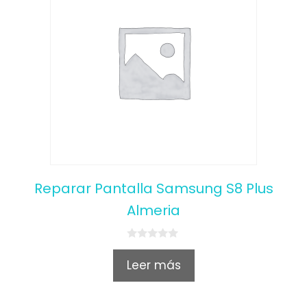
Reparar Pantalla Samsung S8 Plus
Almeria
0
o
Leer más
u
t
o
f
5