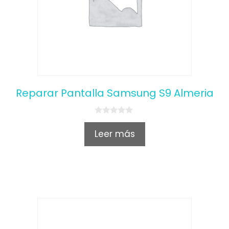
Reparar Pantalla Samsung S9 Almeria
0
o
Leer más
u
t
o
f
5