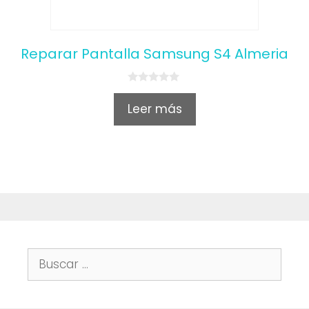
Reparar Pantalla Samsung S4 Almeria
0
o
Leer más
u
t
o
f
5
Buscar: