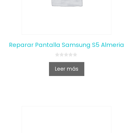
Reparar Pantalla Samsung S5 Almeria
0
o
Leer más
u
t
o
f
5