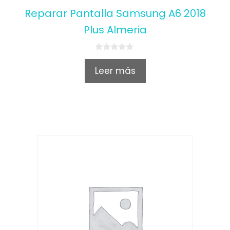
Reparar Pantalla Samsung A6 2018
Plus Almeria
0
o
Leer más
u
t
o
f
5