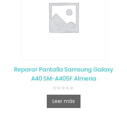
Reparar Pantalla Samsung Galaxy
A40 SM-A405F Almeria
0
o
Leer más
u
t
o
f
5