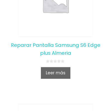
Reparar Pantalla Samsung S6 Edge
plus Almeria
0
o
Leer más
u
t
o
f
5