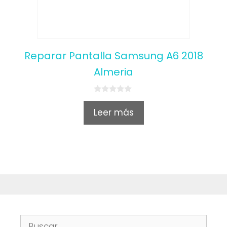
Reparar Pantalla Samsung A6 2018
Almeria
0
o
Leer más
u
t
o
f
5
Buscar: