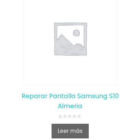
Reparar Pantalla Samsung S10
Almeria
0
o
Leer más
u
t