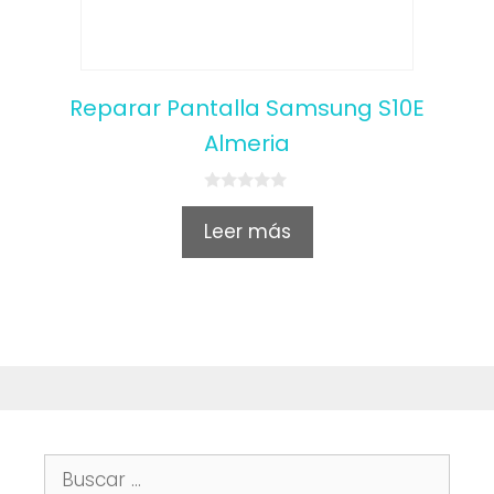
Reparar Pantalla Samsung S10E
Almeria
0
o
Leer más
u
t
o
f
5
Buscar: