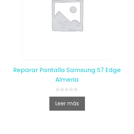
Reparar Pantalla Samsung S7 Edge
Almeria
0
o
Leer más
u
t
o
f
5