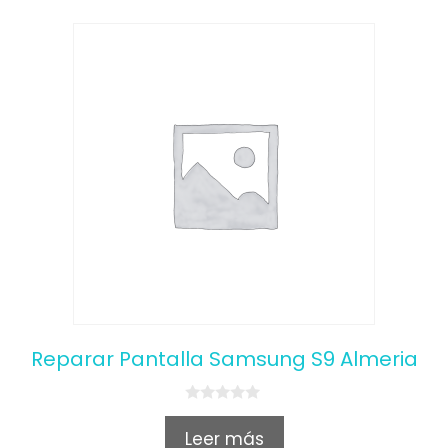
Reparar Pantalla Samsung S9 Almeria
0
o
Leer más
u