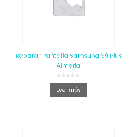
Reparar Pantalla Samsung S9 Plus
Almeria
0
o
Leer más
u
t
o
f
5