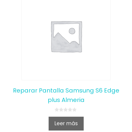
Reparar Pantalla Samsung S6 Edge
plus Almeria
0
o
Leer más
u
t