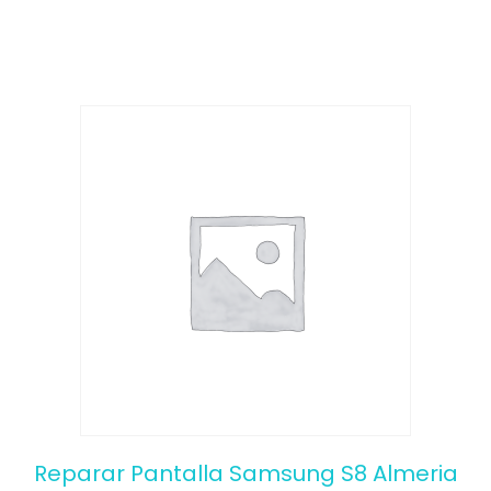
o
f
5
Reparar Pantalla Samsung S8 Almeria