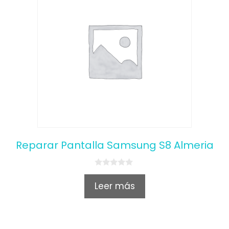
Reparar Pantalla Samsung S8 Almeria
0
o
Leer más
u
t
o
f
5