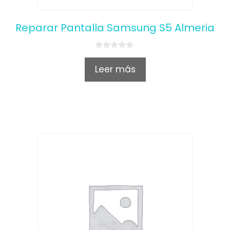
Reparar Pantalla Samsung S5 Almeria
0
o
Leer más
u
t
o
f
5