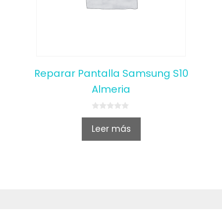
Reparar Pantalla Samsung S10
Almeria
0
o
Leer más
u
t
o
f
5