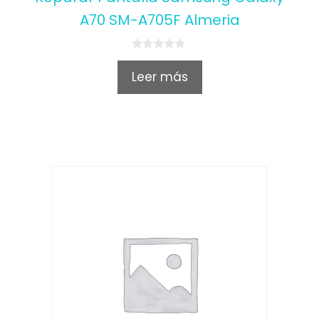
A70 SM-A705F Almeria
0
o
Leer más
u
t
o
f
5