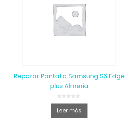
Reparar Pantalla Samsung S6 Edge
plus Almeria
0
o
Leer más
u
t
o
f
5