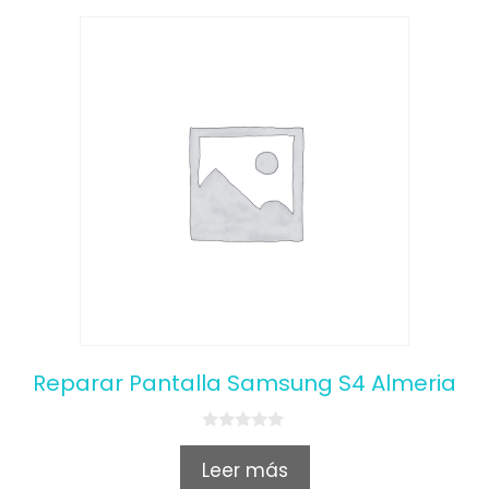
Reparar Pantalla Samsung S4 Almeria
0
o
Leer más
u
t