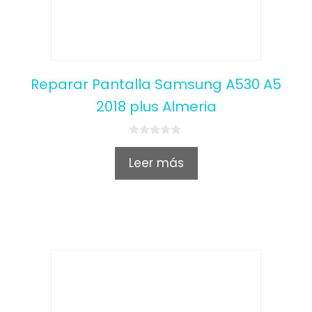
Reparar Pantalla Samsung A530 A5
2018 plus Almeria
0
o
Leer más
u
t
o
f
5