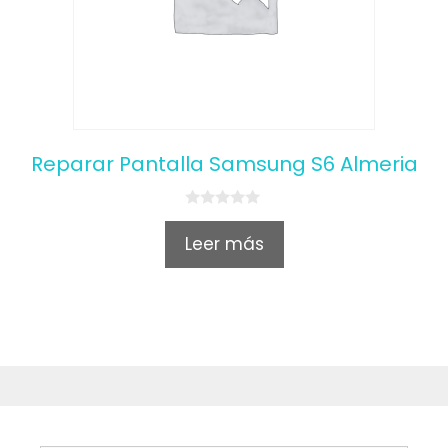
Reparar Pantalla Samsung S6 Almeria
0
o
Leer más
u
t
o
f
5