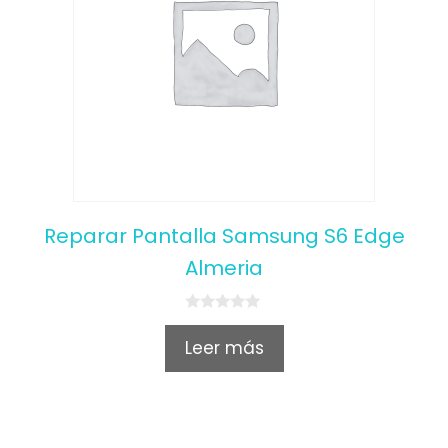
Reparar Pantalla Samsung S6 Edge
Almeria
0
o
Leer más
u
t
o
f
5