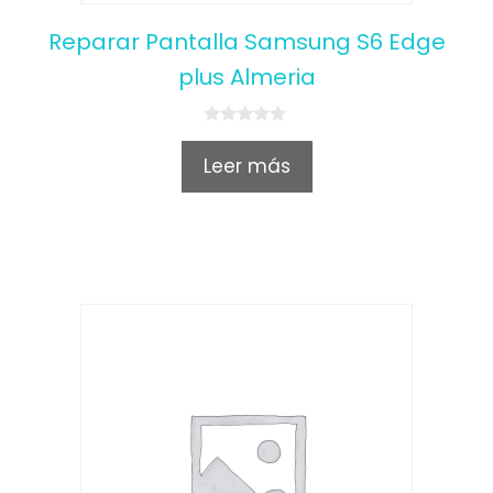
Reparar Pantalla Samsung S6 Edge
plus Almeria
0
o
Leer más
u
t
o
f
5