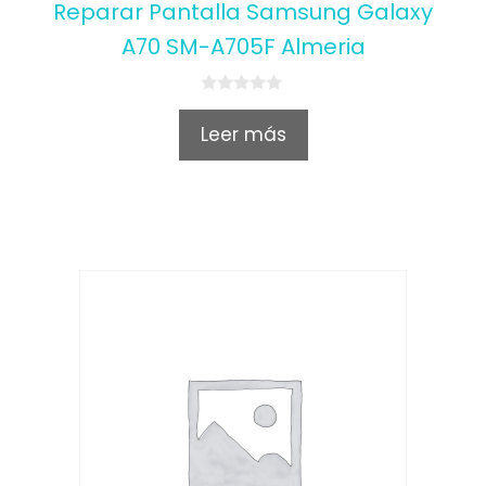
Reparar Pantalla Samsung Galaxy
A70 SM-A705F Almeria
0
o
Leer más
u
t
o
f
5