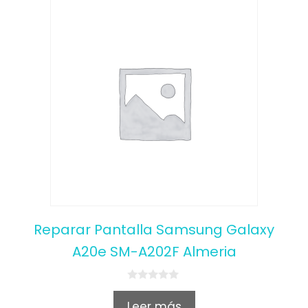
Reparar Pantalla Samsung Galaxy
A20e SM-A202F Almeria
0
o
Leer más