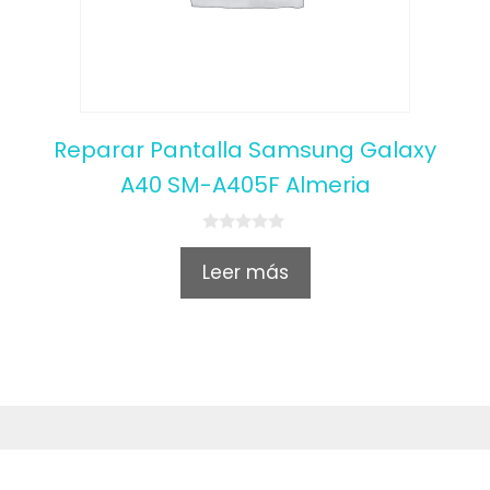
Reparar Pantalla Samsung Galaxy
A40 SM-A405F Almeria
0
o
Leer más
u
t
o
f
5