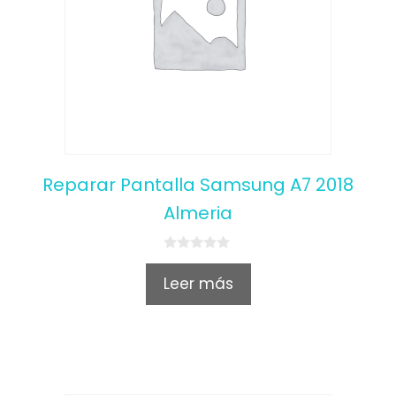
Reparar Pantalla Samsung A7 2018
Almeria
0
o
Leer más
u
t
o
f
5