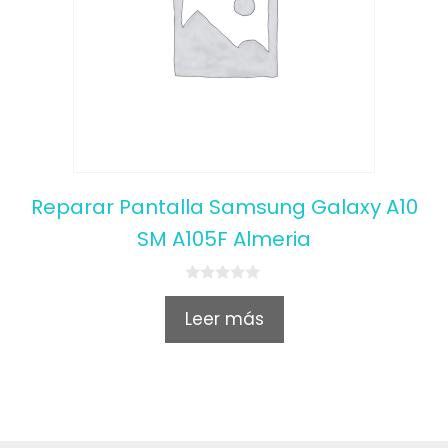
Reparar Pantalla Samsung Galaxy A10
SM A105F Almeria
0
o
Leer más
u
t
o
f
5