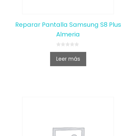
Reparar Pantalla Samsung S8 Plus
Almeria
0
o
Leer más
u
t
o
f
5