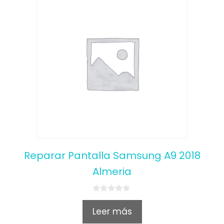
Reparar Pantalla Samsung A9 2018
Almeria
0
o
Leer más
u
t