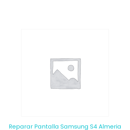
o
f
5
Reparar Pantalla Samsung S4 Almeria