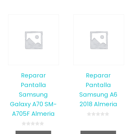
Reparar
Reparar
Pantalla
Pantalla
Samsung
Samsung A6
Galaxy A70 SM-
2018 Almeria
A705F Almeria
0
o
u
0
t