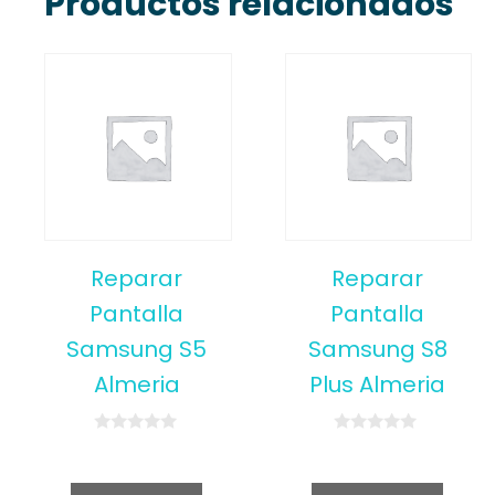
Productos relacionados
Reparar
Reparar
Pantalla
Pantalla
Samsung S5
Samsung S8
Almeria
Plus Almeria
0
0
o
o
u
u
t
t