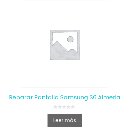
Reparar Pantalla Samsung S6 Almeria
0
o
Leer más
u
t
o