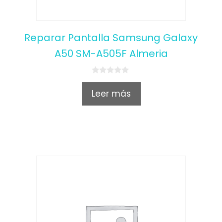
Reparar Pantalla Samsung Galaxy
A50 SM-A505F Almeria
0
o
Leer más
u
t
o
f
5