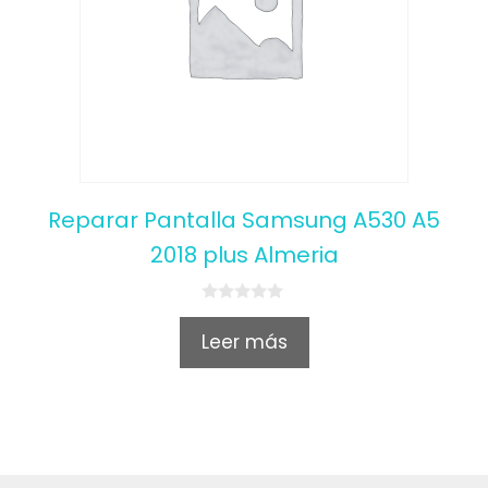
Reparar Pantalla Samsung A530 A5
2018 plus Almeria
0
o
Leer más
u
t
o
f
5