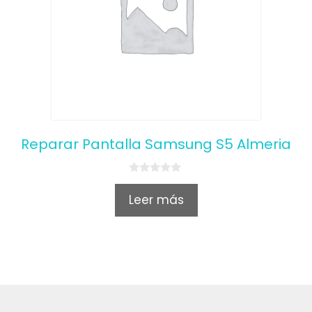
Reparar Pantalla Samsung S5 Almeria
0
o
Leer más
u
t
o
f
5