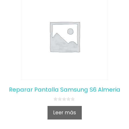
Reparar Pantalla Samsung S6 Almeria
0
o
Leer más
u
t
o
f