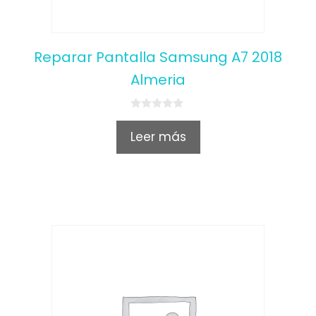
Reparar Pantalla Samsung A7 2018
Almeria
0
o
Leer más
u
t
o
f
5