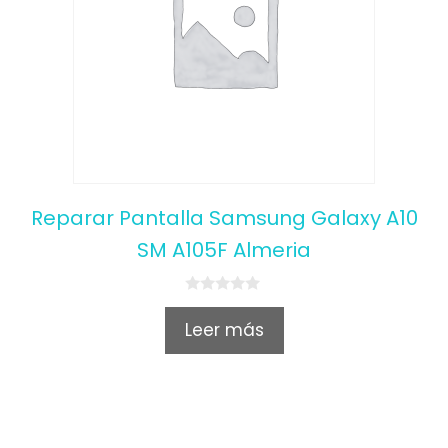
Reparar Pantalla Samsung Galaxy A10
SM A105F Almeria
0
o
Leer más
u
t
o
f
5