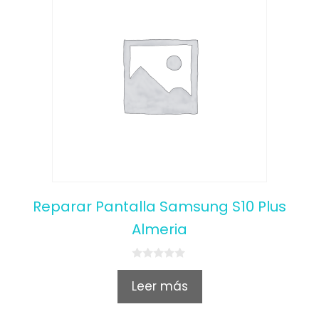
Reparar Pantalla Samsung S10 Plus
Almeria
0
o
Leer más
u
t
o
f