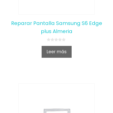
Reparar Pantalla Samsung S6 Edge
plus Almeria
0
o
Leer más
u
t
o
f
5