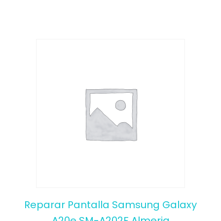
5
Reparar Pantalla Samsung Galaxy
A20e SM-A202F Almeria