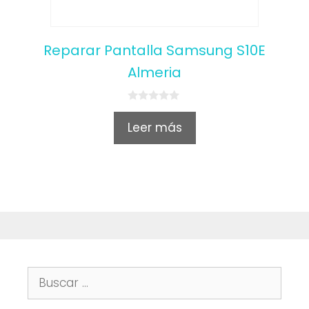
Reparar Pantalla Samsung S10E
Almeria
0
o
Leer más
u
t
o
f
5
Buscar: