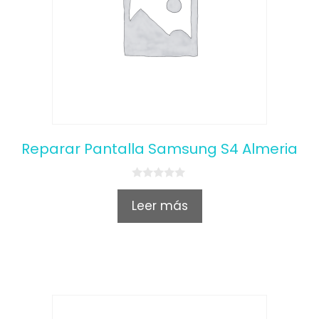
Reparar Pantalla Samsung S4 Almeria
0
o
Leer más
u
t
o
f
5