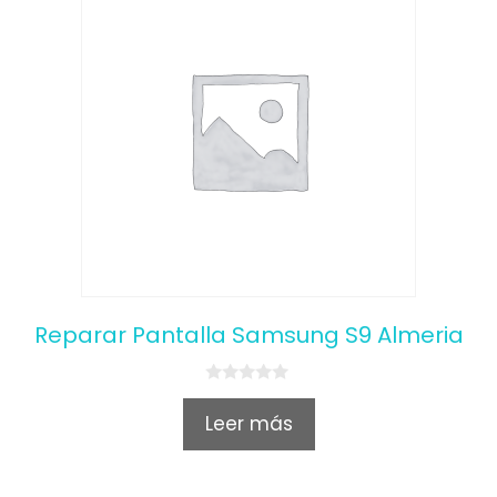
Reparar Pantalla Samsung S9 Almeria
0
o
Leer más
u
t
o
f
5