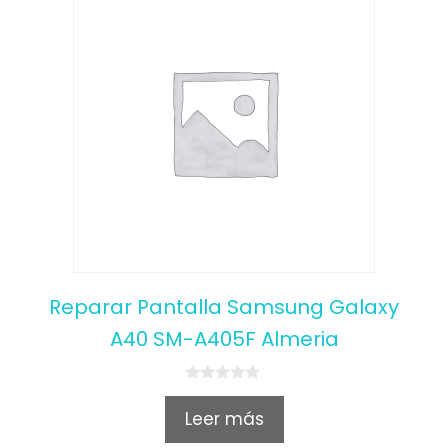
Reparar Pantalla Samsung Galaxy
A40 SM-A405F Almeria
0
o
Leer más
u
t