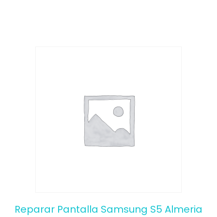
o
f
5
Reparar Pantalla Samsung S5 Almeria