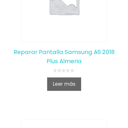
Reparar Pantalla Samsung A6 2018
Plus Almeria
0
o
Leer más
u
t
o
f
5