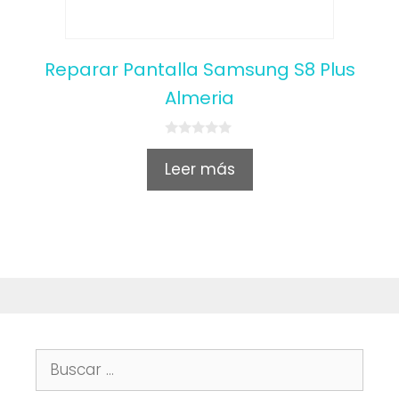
Reparar Pantalla Samsung S8 Plus
Almeria
0
o
Leer más
u
t
o
f
5
Buscar: