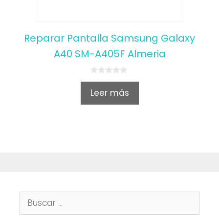
Reparar Pantalla Samsung Galaxy
A40 SM-A405F Almeria
0
o
Leer más
u
t
o
f
5
Buscar: