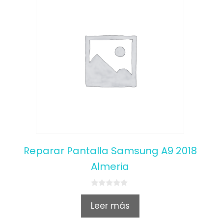
Reparar Pantalla Samsung A9 2018
Almeria
0
o
Leer más
u
t