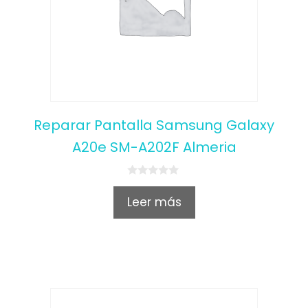
Reparar Pantalla Samsung Galaxy
A20e SM-A202F Almeria
0
o
Leer más
u
t
o
f
5