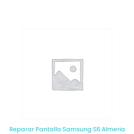
o
f
5
Reparar Pantalla Samsung S6 Almeria