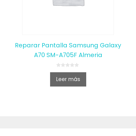
Reparar Pantalla Samsung Galaxy
A70 SM-A705F Almeria
0
o
Leer más
u
t
o
f
5