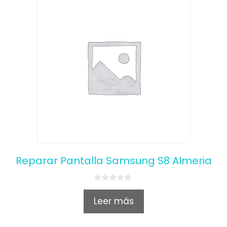
Reparar Pantalla Samsung S8 Almeria
0
o
Leer más
u
t
o
f