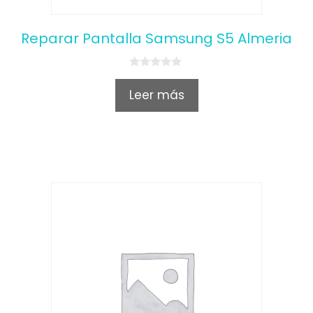
Reparar Pantalla Samsung S5 Almeria
0
o
Leer más
u
t
o
f
5