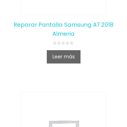
Reparar Pantalla Samsung A7 2018
Almeria
0
o
Leer más
u
t
o
f
5