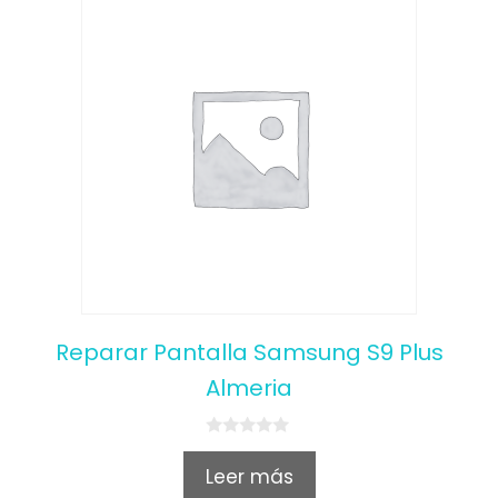
Reparar Pantalla Samsung S9 Plus
Almeria
0
o
Leer más
u
t