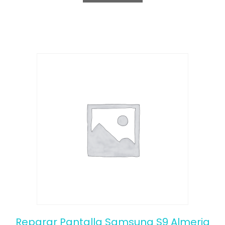
o
f
5
Reparar Pantalla Samsung S9 Almeria