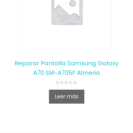
Reparar Pantalla Samsung Galaxy
A70 SM-A705F Almeria
0
o
Leer más
u
t
o
f
5