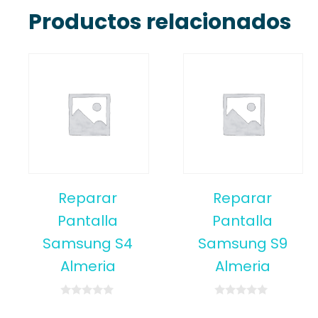
Productos relacionados
Reparar
Reparar
Pantalla
Pantalla
Samsung S4
Samsung S9
Almeria
Almeria
0
0
o
o