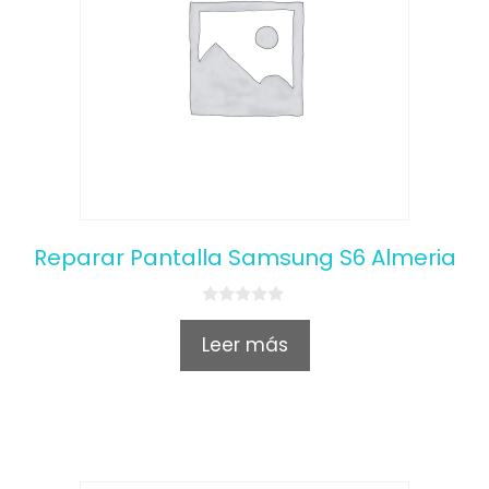
Reparar Pantalla Samsung S6 Almeria
0
o
Leer más
u
t
o
f
5