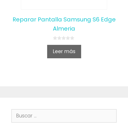
Reparar Pantalla Samsung S6 Edge
Almeria
0
o
Leer más
u
t
o
f
5
Buscar: