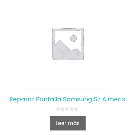
Reparar Pantalla Samsung S7 Almeria
0
o
Leer más
u
t
o