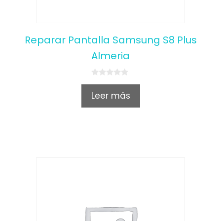
Reparar Pantalla Samsung S8 Plus
Almeria
0
o
Leer más
u
t
o
f
5