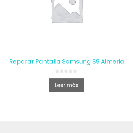
Reparar Pantalla Samsung S9 Almeria
0
o
Leer más
u
t
o
f
5