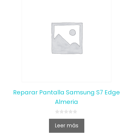
Reparar Pantalla Samsung S7 Edge
Almeria
0
o
Leer más
u
t