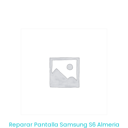
o
f
5
Reparar Pantalla Samsung S6 Almeria