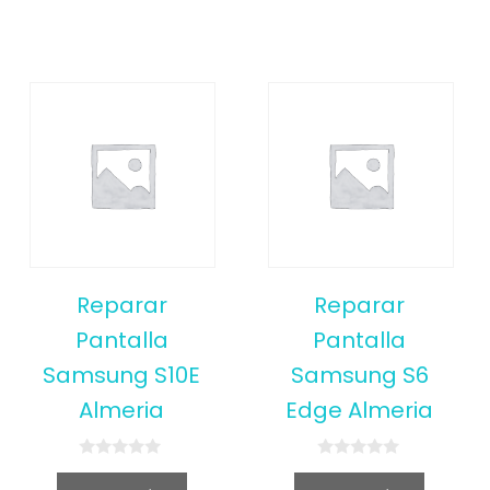
Reparar
Reparar
Pantalla
Pantalla
Samsung S10E
Samsung S6
Almeria
Edge Almeria
0
0
o
o