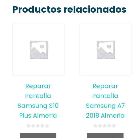
Productos relacionados
Reparar
Reparar
Pantalla
Pantalla
Samsung S10
Samsung A7
Plus Almeria
2018 Almeria
0
0
o
o