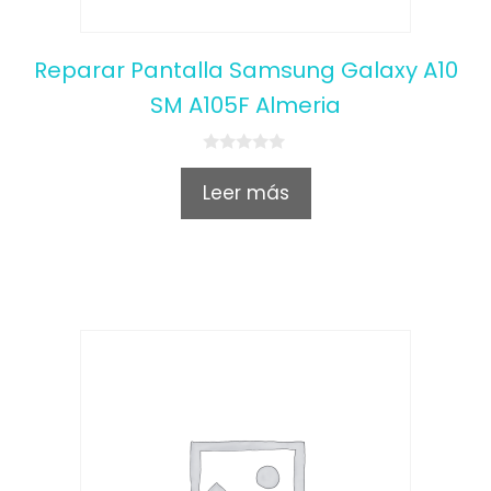
Reparar Pantalla Samsung Galaxy A10
SM A105F Almeria
0
o
Leer más
u
t
o
f
5