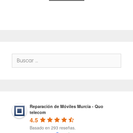
o
f
5
Buscar:
Reparación de Móviles Murcia - Quo
telecom
4.5
Basado en 293 reseñas.