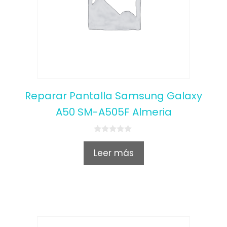
Reparar Pantalla Samsung Galaxy
A50 SM-A505F Almeria
0
o
Leer más
u
t
o
f
5