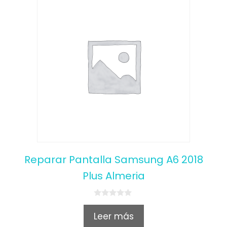
Reparar Pantalla Samsung A6 2018
Plus Almeria
0
o
Leer más
u
t