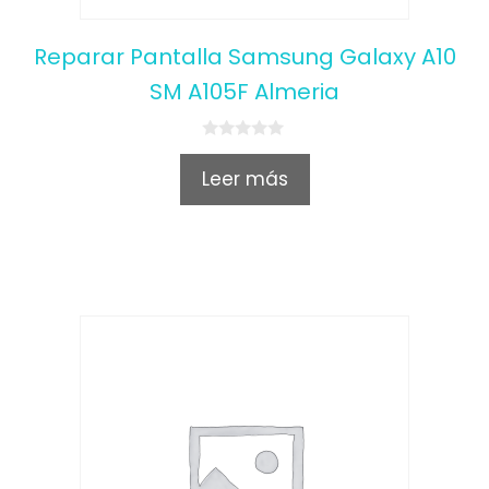
Reparar Pantalla Samsung Galaxy A10
SM A105F Almeria
0
o
Leer más
u
t
o
f
5