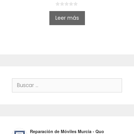
0
o
Leer más
u
t
o
f
5
Buscar:
Reparación de Móviles Murcia - Quo