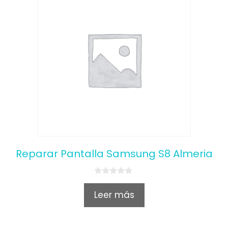
Reparar Pantalla Samsung S8 Almeria
0
o
Leer más
u
t
o
f
5