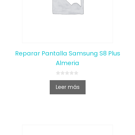
Reparar Pantalla Samsung S8 Plus
Almeria
0
o
Leer más
u
t
o
f
5